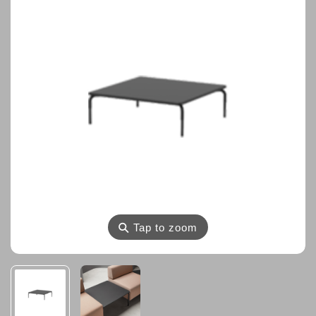
⚲
Tap to zoom