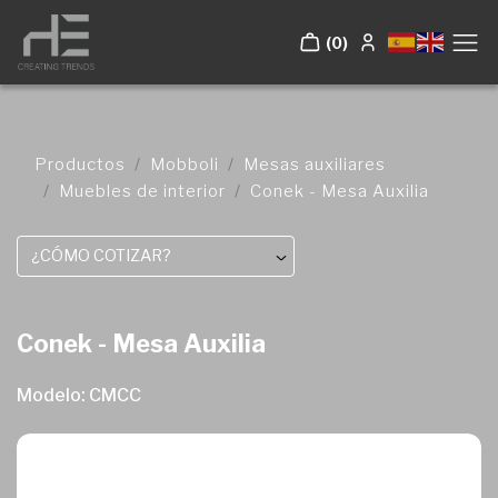
(0)
Productos
Mobboli
Mesas auxiliares
Muebles de interior
Conek - Mesa Auxilia
¿CÓMO COTIZAR?
Conek - Mesa Auxilia
Modelo: CMCC