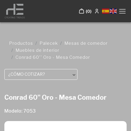
(0)
Productos
Palecek
Mesas de comedor
Muebles de interior
Conrad 60'' Oro - Mesa Comedor
¿CÓMO COTIZAR?
Conrad 60'' Oro - Mesa Comedor
Modelo: 7053