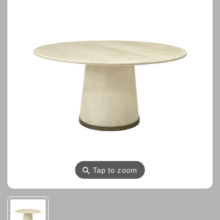
⚲
Tap to zoom