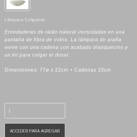
Lámpara Colgante
Enredaderas de ratán natural incrustadas en una
pantalla de fibra de vidrio. La lámpara de araña
viene con una cadena con acabado blanquecino y
un kit para colgar el dosel.
Dimensiones: 77ø x 22cm + Cadenas 33cm
ACCEDER PARA AGREGAR