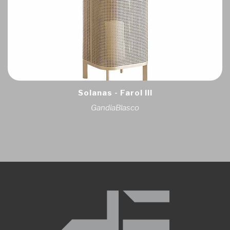
Solanas - Farol III
GandiaBlasco