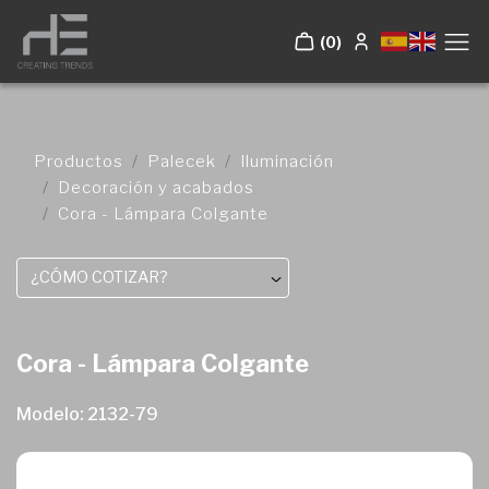
(0)
Productos
Palecek
Iluminación
Decoración y acabados
Cora - Lámpara Colgante
¿CÓMO COTIZAR?
Cora - Lámpara Colgante
Modelo: 2132-79