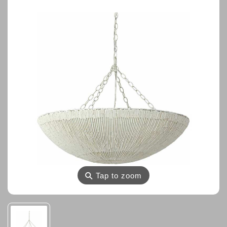
⚲
Tap to zoom