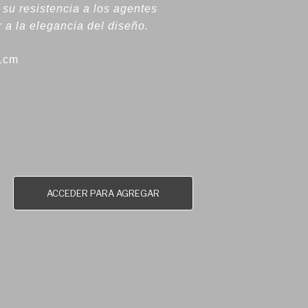
 su resistencia a los agentes
 a la elegancia del diseño.
41cm
ACCEDER PARA AGREGAR