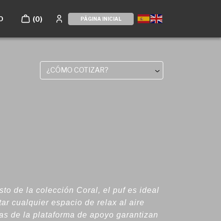
O
(0)
PÁGINA INICIAL
¿CÓMO COTIZAR?
to de la colección Coral, el puf es ideal
ar cualquier espacio de relax al aire
cas de la plataforma de apoyo garantizan