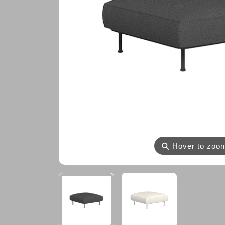
⚲
Hover to zoo