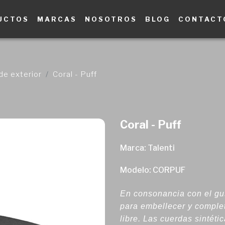
UCTOS
MARCAS
NOSOTROS
BLOG
CONTACT
de exterior
Coral - Puff
Coral - Puff
Marca: Talenti
Modelo: CORPUF
En consonancia con el gus
para embellecer y complet
libre. Las cuerdas sintéti